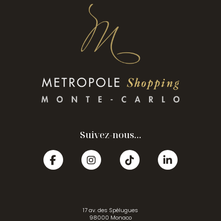
Suivez-nous...
17 av. des Spélugues
98000 Monaco