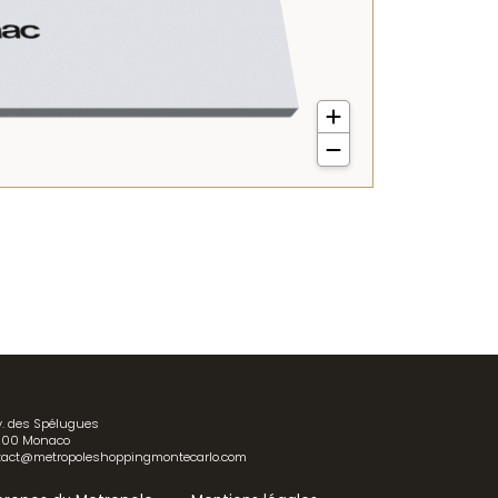
v. des Spélugues
00 Monaco
tact@metropoleshoppingmontecarlo.com