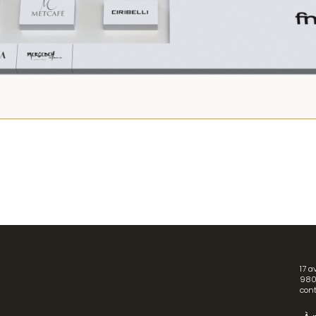
17 a
980
con