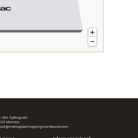
v. des Spélugues
00 Monaco
tact@metropoleshoppingmontecarlo.com