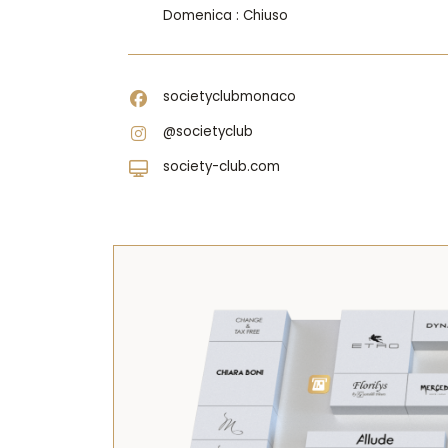
Domenica : Chiuso
BA
societyclubmonaco
@societyclub
society-club.com
LI