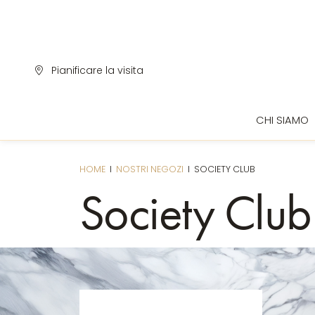
Pianificare la visita
CHI SIAMO
D
HOME
I
NOSTRI NEGOZI
I
SOCIETY CLUB
Society Club