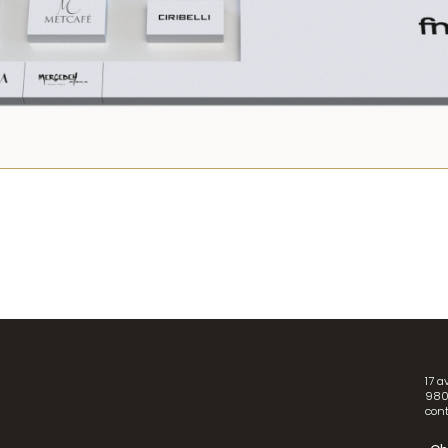
17 a
980
con