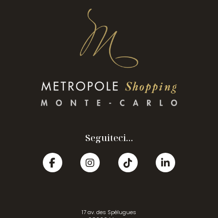
Seguiteci...
17 av. des Spélugues