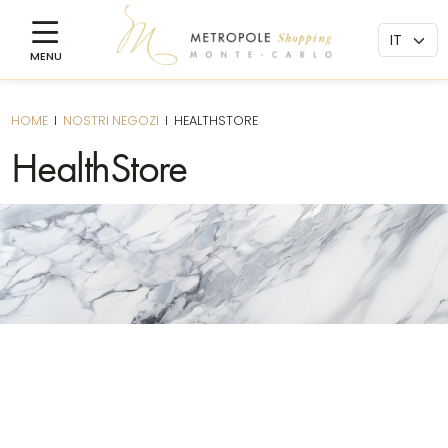
HOME
I
NOSTRI NEGOZI
I
HEALTHSTORE
HealthStore